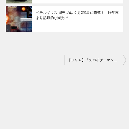
ベテルギウス 減光 のゆくえ2等星に陥落！ 昨年末
より記録的な減光で
投
【ＵＳＡ】「スパイダーマンのクモの糸」のような道具 米警察が試験導入
稿
ナ
ビ
ゲ
ー
シ
ョ