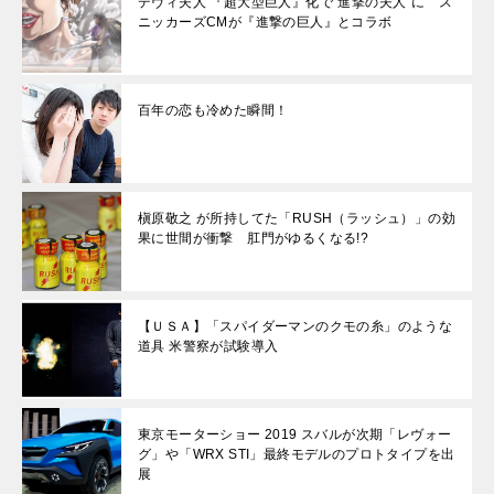
デヴィ夫人 『超大型巨人』化で“進撃の夫人”に ス
ニッカーズCMが『進撃の巨人』とコラボ
百年の恋も冷めた瞬間！
槇原敬之 が所持してた「RUSH（ラッシュ）」の効
果に世間が衝撃 肛門がゆるくなる!?
【ＵＳＡ】「スパイダーマンのクモの糸」のような
道具 米警察が試験導入
東京モーターショー 2019 スバルが次期「レヴォー
グ」や「WRX STI」最終モデルのプロトタイプを出
展