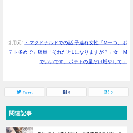
引用元:
・マクドナルドでの話 子連れ女性「M一つ、ポ
テト多めで」店員「それだとLになりますが？」女「M
でいいです。ポテトの量だけ増やして」
Tweet
0
0
関連記事