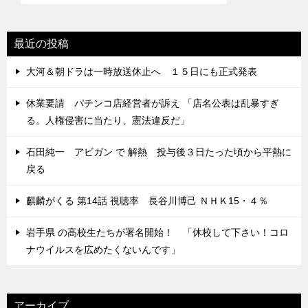
最近の投稿
大河＆朝ドラは一時放送休止へ １５日にも正式発表
休業要請 パチンコ店経営者が訴え 「店名公表は乱暴すぎ
る。人権侵害に当たり、憲法違反だ」
石田純一 アビガン で 解熱 投与後３日たった頃から平熱に
戻る
麒麟がくる 第14話 視聴率 長谷川博己 ＮＨＫ15・４％
岩手県 の高校生たちが署名開始！ 「休校して下さい！コロ
ナウイルスを広めたくないんです」
アーカイブ