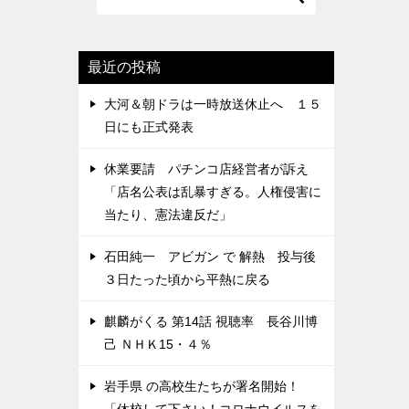
最近の投稿
大河＆朝ドラは一時放送休止へ １５
日にも正式発表
休業要請 パチンコ店経営者が訴え
「店名公表は乱暴すぎる。人権侵害に
当たり、憲法違反だ」
石田純一 アビガン で 解熱 投与後
３日たった頃から平熱に戻る
麒麟がくる 第14話 視聴率 長谷川博
己 ＮＨＫ15・４％
岩手県 の高校生たちが署名開始！