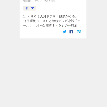
公開日：
2020年5月15日
ドラマ
1: ＮＨＫは大河ドラマ「麒麟がくる」
（日曜後８・０）と連続テレビ小説「エ
ール」（月～金曜前８・０）の一時放送
休止を決め、早ければきょう１５日にも
正式に発表する見通し。 関係者による
と、大河は６月７日放送の２１話（全４
４ […]