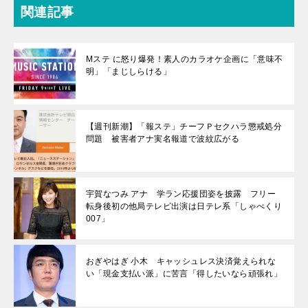
関連記事
Mステ に怒り爆発！素人のカラオケ企画に「意味不
明」「まじしらける」
【週刊新潮】「報ステ」チーフＰセクハラ懲戒処分
問題 被害者アナ実名報道で波紋広がる
宇賀なつみ アナ 学ラン応援団姿を披露 フリー
転身後初の他局テレビ出演は日テレ系「しゃべくり
007」
おぎやはぎ 小木 キャッシュレス決済覚えられな
い「現金支払い派」に苦言「得したいなら頑張れ」