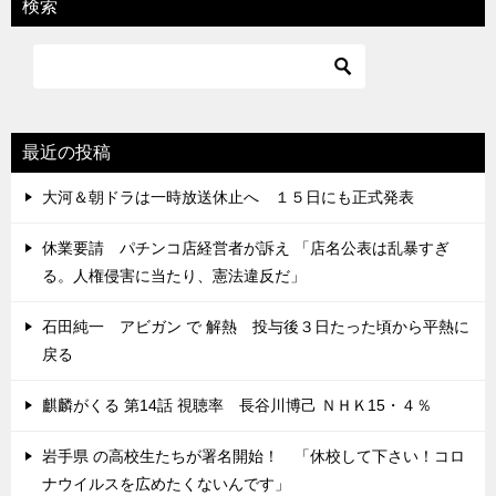
検索
最近の投稿
大河＆朝ドラは一時放送休止へ １５日にも正式発表
休業要請 パチンコ店経営者が訴え 「店名公表は乱暴すぎ
る。人権侵害に当たり、憲法違反だ」
石田純一 アビガン で 解熱 投与後３日たった頃から平熱に
戻る
麒麟がくる 第14話 視聴率 長谷川博己 ＮＨＫ15・４％
岩手県 の高校生たちが署名開始！ 「休校して下さい！コロ
ナウイルスを広めたくないんです」