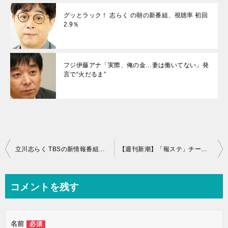
グッとラック！ 志らく の朝の新番組、視聴率 初回
2.9％
フジ伊藤アナ「実際、俺の金…妻は働いてない」発
言で“火だるま”
投
立川志らく TBSの新情報番組「グッとラック！」MCで“朝の顔”に ビビット 後番組決定
【週刊新潮】「報ステ」チーフＰセクハラ懲戒処分問題 被害者アナ実名報道で波紋広がる
稿
ナ
コメントを残す
ビ
ゲ
名前
必須