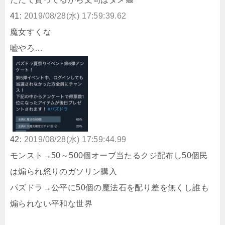
41:
2019/08/28(水) 17:59:39.62
魔女すくな
嘘やろ…
42:
2019/08/28(水) 17:59:44.99
モンスト→50～500個オーブ当たるクジ配布し50個民
は煽られ怒りのガソリン購入
パズドラ→公平に50個の魔法石を配り差を無くし誰も
煽られない平和な世界