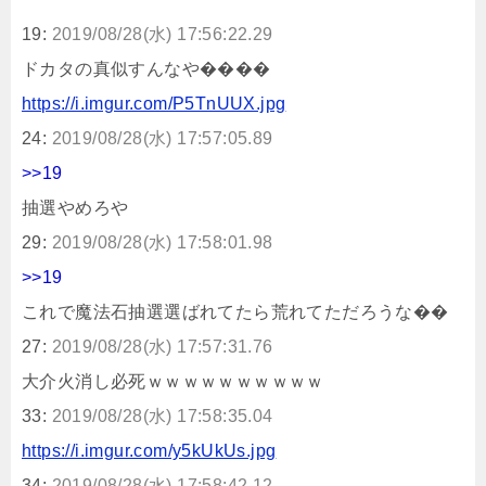
19:
2019/08/28(水) 17:56:22.29
ドカタの真似すんなや����
https://i.imgur.com/P5TnUUX.jpg
24:
2019/08/28(水) 17:57:05.89
>>19
抽選やめろや
29:
2019/08/28(水) 17:58:01.98
>>19
これで魔法石抽選選ばれてたら荒れてただろうな��
27:
2019/08/28(水) 17:57:31.76
大介火消し必死ｗｗｗｗｗｗｗｗｗｗ
33:
2019/08/28(水) 17:58:35.04
https://i.imgur.com/y5kUkUs.jpg
34:
2019/08/28(水) 17:58:42.12