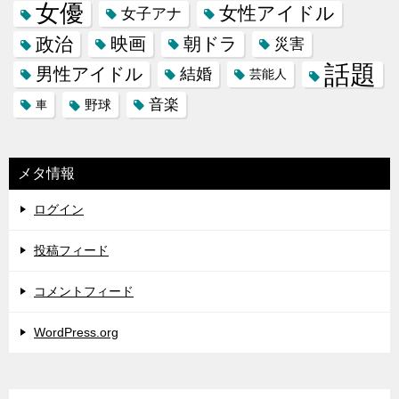
女優
女性アイドル
女子アナ
政治
映画
朝ドラ
災害
話題
男性アイドル
結婚
芸能人
音楽
野球
車
メタ情報
ログイン
投稿フィード
コメントフィード
WordPress.org