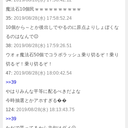
魔法石10個民ｗｗｗｗｗｗｗｗｗｗ
35:
2019/08/28(水) 17:58:52.24
10個から～とか後出しでやるのに原点よりしょぼくな
るのはなんで😐
38:
2019/08/28(水) 17:59:26.51
ウオォ魔法石50個でコラボラッシュ乗り切るぞ！乗り
切るぞ！乗り切るぞ！
47:
2019/08/28(水) 18:00:42.54
>>39
やはりみんな平等に配るべきだよな
今時抽選とかアホすぎる��
124:
2019/08/28(水) 18:13:43.75
>>39
ただで貰ってるから文句はダメ🙅