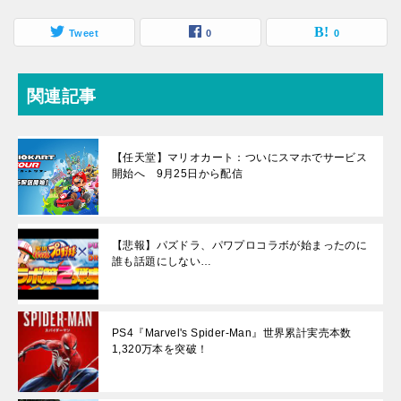
Tweet
0
0
関連記事
【任天堂】マリオカート：ついにスマホでサービス
開始へ 9月25日から配信
【悲報】パズドラ、パワプロコラボが始まったのに
誰も話題にしない…
PS4『Marvel's Spider-Man』世界累計実売本数
1,320万本を突破！