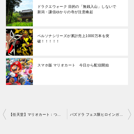
ドラクエウォーク 目的の「無銭入山」しないで
新潟・謙信ゆかりの寺が注意喚起
ペルソナシリーズが累計売上1000万本を突
破！！！！！
スマホ版 マリオカート 今日から配信開始
投
【任天堂】マリオカート：ついにスマホでサービス開始へ 9月25日から配信
パズドラ フェス限ヒロインガチャ 魅力無さすぎる!
稿
ナ