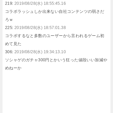
219:
2019/08/28(水) 18:55:45.16
コラボラッシュしか出来ない自社コンテンツの弱さだ
ろｗ
225:
2019/08/28(水) 18:57:01.38
コラボするなと多数のユーザーから言われるゲーム初
めて見た
306:
2019/08/28(水) 19:34:13.10
ソシャゲのガチャ300円とかいう狂った値段いい加減や
めねーか