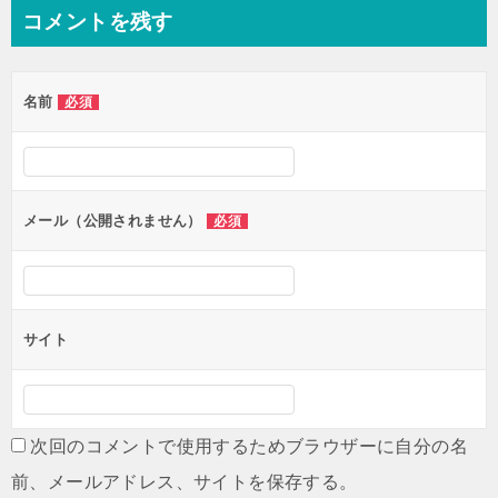
コメントを残す
名前
必須
メール（公開されません）
必須
サイト
次回のコメントで使用するためブラウザーに自分の名
前、メールアドレス、サイトを保存する。