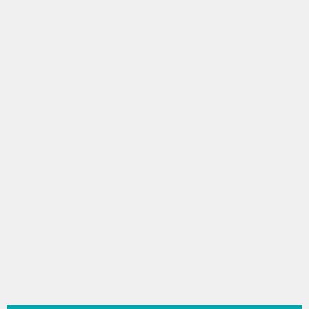
ビ
ゲ
ー
シ
ョ
ン