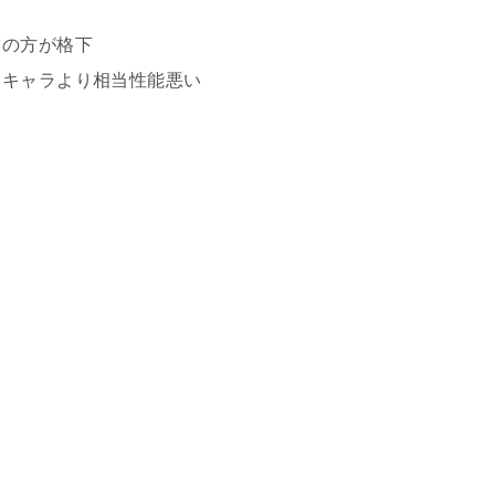
ラの方が格下
トキャラより相当性能悪い