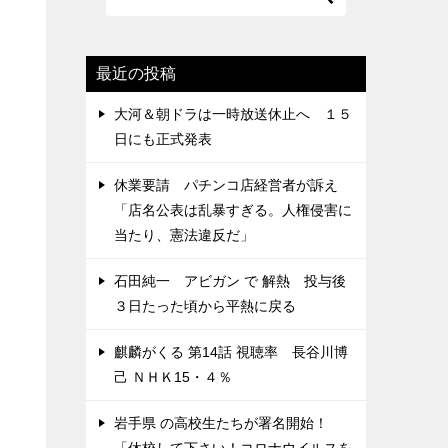
最近の投稿
大河＆朝ドラは一時放送休止へ １５
日にも正式発表
休業要請 パチンコ店経営者が訴え
「店名公表は乱暴すぎる。人権侵害に
当たり、憲法違反だ」
石田純一 アビガン で 解熱 投与後
３日たった頃から平熱に戻る
麒麟がくる 第14話 視聴率 長谷川博
己 ＮＨＫ15・４％
岩手県 の高校生たちが署名開始！