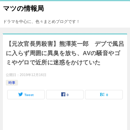
マツの情報局
ドラマを中心に、色々まとめブログです！
【元次官長男殺害】熊澤英一郎 デブで風呂
に入らず周囲に異臭を放ち、AVの騒音やゴ
ミやゲロで近所に迷惑をかけていた
公開日：
2019年12月16日
時事
Tweet
0
0