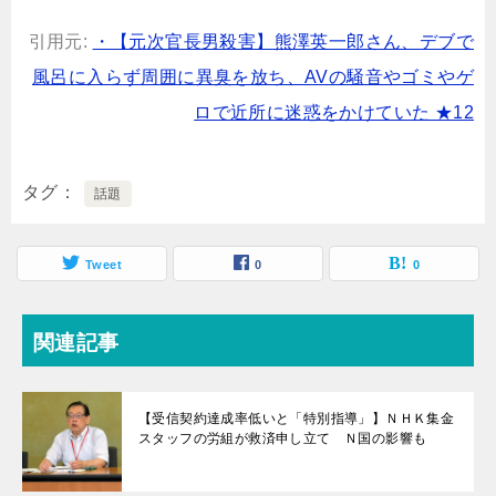
引用元:
・【元次官長男殺害】熊澤英一郎さん、デブで
風呂に入らず周囲に異臭を放ち、AVの騒音やゴミやゲ
ロで近所に迷惑をかけていた ★12
タグ
話題
Tweet
0
0
関連記事
【受信契約達成率低いと「特別指導」】ＮＨＫ集金
スタッフの労組が救済申し立て Ｎ国の影響も