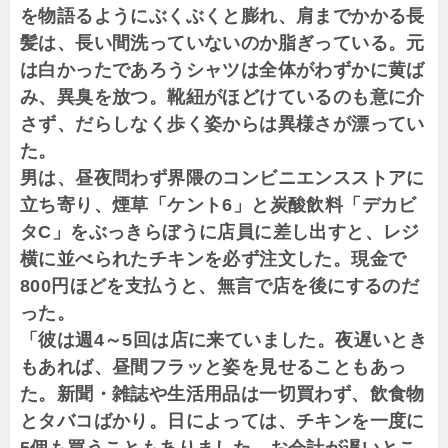
を物語るようにぶくぶくと膨れ、肩までかかる長
髪は、長い間洗っていないのか脂ぎっている。元
は白かったであろうシャツは全体がわずかに黄ば
み、異臭を放つ。靴紐がほどけているのも意に介
さず、だらしなく歩く姿からは異様さが漂ってい
た。
男は、昼夜問わず界隈のコンビニエンスストアに
立ち寄り、煙草「ケント6」と炭酸飲料「デカビ
タC」をぶっきらぼうに店員に差し出すと、レジ
横に並べられたチキンを必ず注文した。現金で
800円ほどを支払うと、無言で店を後にするのだ
った。
「彼は週4～5回は店に来ていました。夜遅いとき
もあれば、昼間フラッと姿を見せることもあっ
た。新聞・雑誌や生活用品は一切買わず、飲食物
とタバコばかり。日によっては、チキンを一度に