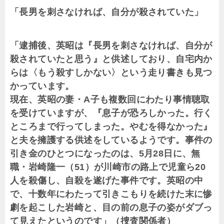
「長男を刺さなければ、自分が殺されていた」
「逮捕後、英昭は『長男を刺さなければ、自分が
殺されていたと思う』と供述しており、自宅内か
らは〈もう殺すしかない〉という走り書きも見つ
かっています。
現在、英昭の妻・A子も複数回にわたり事情聴取
を受けていますが、『息子が恐ろしかった。行く
ところまで行ってしまった。やむを得なかった』
と夫を擁護する供述をしているようです。事件の
引き金のひとつになったのは、5月28日に、無
職・岩崎隆一（51）が川崎市の路上で児童ら20
人を殺傷し、自殺を遂げた事件です。英昭の中
で、十数年にわたって引きこもりを続けた末に惨
劇を起こした岩崎と、目の前の息子の姿がダブっ
て見えたというのです」（捜査関係者）