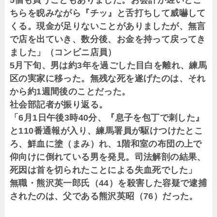
5個も買うこともありました。お会計が遅いとこ
ちらを睨みながら『チッ』と舌打ちして威嚇して
くる。現金が足りないことがありましたが、無言
で店を出ていき、数分後、お金を持って戻ってき
ました」（コンビニ店員）
5月下旬、男は約3年を過ごした目白を離れ、練馬
区の実家に移った。無残な死を遂げたのは、それ
から約1週間後のことだった。
社会部記者が振り返る。
「6月1日午後3時40分、『息子を包丁で刺した』
と110番通報が入り、練馬署員が駆けつけたとこ
ろ、鮮血に塗（まみ）れ、1階和室の布団の上で
仰向けに倒れている男を発見。司法解剖の結果、
死因は首を切られたことによる失血死でした」
無職・熊沢英一郎氏（44）を殺害した容疑で逮捕
されたのは、父である熊沢英昭（76）だった。