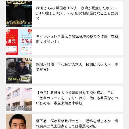
武漢 からの 帰国者 192人 政府が用意したホテル
が140室しかなく、2人1組の相部屋になることに怒
号
キャッシュレス還元 x 軽減税率の威力を体感「増税
前より安い！」
就職氷河期 世代限定の求人 民間にも拡大へ 厚
労省方針
【神戸】教員４人で後輩教員を羽交い締め、目に
「激辛カレー」をこすりつける 他にも暴言などの
いじめも 市立東須磨小学校
橋下徹 僕が安倍政権のどこに恐怖を感じるか…情
報廃棄は民主国家としては最悪の対応