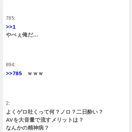
785:
>>1
やべぇ俺だ…
894:
>>785
ｗｗｗ
2:
よくゲロ吐くって何？ノロ？二日酔い？
AVを大音量で流すメリットは？
なんかの精神病？