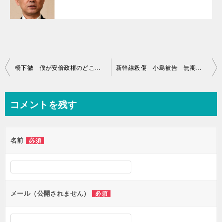
投
橋下徹 僕が安倍政権のどこに恐怖を感じるか…情報廃棄は民主国家としては最悪の対応
新幹線殺傷 小島被告 無期懲役 判決 に「万歳、万歳、万歳」
稿
ナ
コメントを残す
ビ
ゲ
名前
必須
ー
シ
ョ
ン
メール（公開されません）
必須