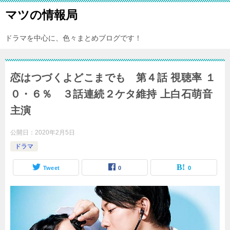
マツの情報局
ドラマを中心に、色々まとめブログです！
恋はつづくよどこまでも 第４話 視聴率 １
０・６％ ３話連続２ケタ維持 上白石萌音
主演
公開日：
2020年2月5日
ドラマ
Tweet
0
0