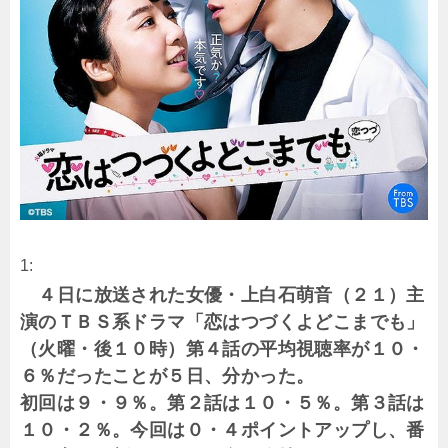
1:
４日に放送された女優・上白石萌音（２１）主
演のＴＢＳ系ドラマ「恋はつづくよどこまでも」
（火曜・後１０時）第４話の平均視聴率が１０・
６％だったことが５日、分かった。
初回は９・９％。第２話は１０・５％。第３話は
１０・２％。今回は０・４ポイントアップし、番