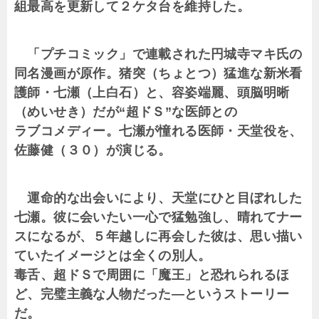
組最高を更新して２ケタ台を維持した。
「プチコミック」で連載された円城寺マキ氏の
同名漫画が原作。猪突（ちょとつ）猛進な新米看
護師・七瀬（上白石）と、容姿端麗、頭脳明晰
（めいせき）だが“超ドＳ”な医師との
ラブコメディー。七瀬が憧れる医師・天堂役を、
佐藤健（３０）が演じる。
運命的な出会いにより、天堂にひと目ぼれした
七瀬。彼に会いたい一心で猛勉強し、晴れてナー
スになるが、５年越しに再会した彼は、思い描い
ていたイメージとは全くの別人。
毒舌、超ドＳで周囲に「魔王」と恐れられるほ
ど、完璧主義な人物だった―というストーリー
だ。