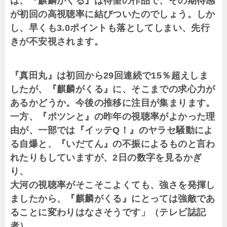
は、『麒麟がくる』は待望の作品で、その期待感
が初回の高視聴率に結びついたのでしょう。しか
し、早くも3.0ポイントも落としてしまい、先行
きが不安視されます。
『真田丸』は初回から29回連続で15％超えしま
したが、『麒麟がくる』に、そこまでの求心力が
あるかどうか。今後の推移に注目が集まります。
一方、『ポツンと』の昨年の視聴率がよかった理
由が、一部では『イッテQ！』のヤラセ騒動によ
る自爆と、『いだてん』の不振によるものと言わ
れたりもしていますが、2日の数字を見るかぎ
り、
大河の視聴率がそこそこよくても、強さを発揮し
ましたから、『麒麟がくる』にとっては強敵であ
ることに変わりはなさそうです」（テレビ誌記
者）