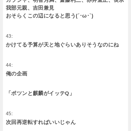
ガラシャ、明智秀満、斎藤利三、赤井直正、長宗
我部元親、吉田兼見
おそらくこの辺になると思う(´･ω･`)
43:
かけてる予算が天と地ぐらいありそうなのにね
44:
俺の企画
「ポツンと麒麟がイッテQ」
45:
次回再逆転すればいいじゃん