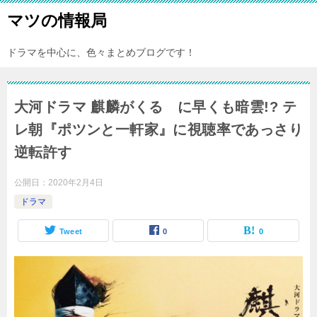
マツの情報局
ドラマを中心に、色々まとめブログです！
大河ドラマ 麒麟がくる に早くも暗雲!? テ
レ朝『ポツンと一軒家』に視聴率であっさり
逆転許す
公開日：
2020年2月4日
ドラマ
Tweet
0
0