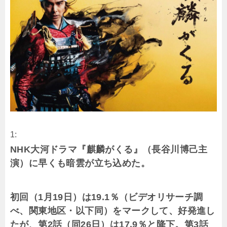
1:
NHK大河ドラマ『麒麟がくる』（長谷川博己主
演）に早くも暗雲が立ち込めた。
初回（1月19日）は19.1％（ビデオリサーチ調
べ、関東地区・以下同）をマークして、好発進し
たが、第2話（同26日）は17.9％と降下。第3話