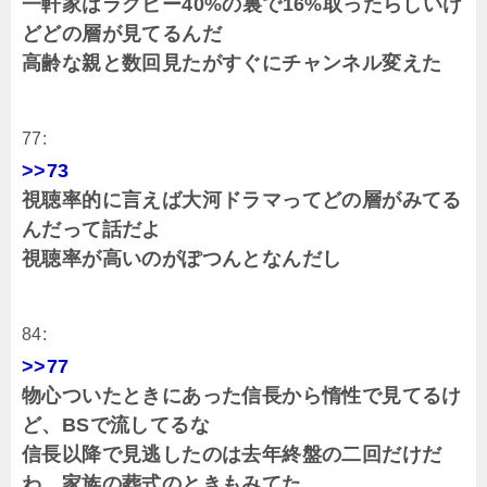
一軒家はラグビー40%の裏で16%取ったらしいけ
どどの層が見てるんだ
高齢な親と数回見たがすぐにチャンネル変えた
77:
>>73
視聴率的に言えば大河ドラマってどの層がみてる
んだって話だよ
視聴率が高いのがぽつんとなんだし
84:
>>77
物心ついたときにあった信長から惰性で見てるけ
ど、BSで流してるな
信長以降で見逃したのは去年終盤の二回だけだ
わ。家族の葬式のときもみてた