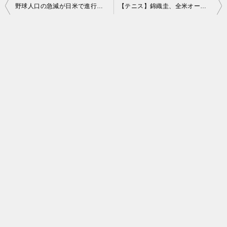
投
野球人口の急減が日米で進行中。 MLBは対策に本気、では日本は？
【テニス】錦織圭、全米オープン３回戦で敗退！ デミノー(３８位)に１－３で敗れる
稿
ナ
ビ
ゲ
ー
シ
ョ
ン