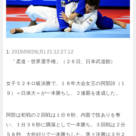
1:
2019/08/26(月) 21:12:27.12
「柔道・世界選手権」（２６日、日本武道館）
女子５２キロ級決勝で、１８年大会女王の阿部詩（１
９）＝日体大＝が一本勝ちし、２連覇を達成した。
阿部は初戦の２回戦は１分８秒、内股で技ありを奪
い、１分３６秒に隅落としで一本勝ち。３回戦は２分
５８秒、大外刈りで一本勝ちした。準々決勝は３分２