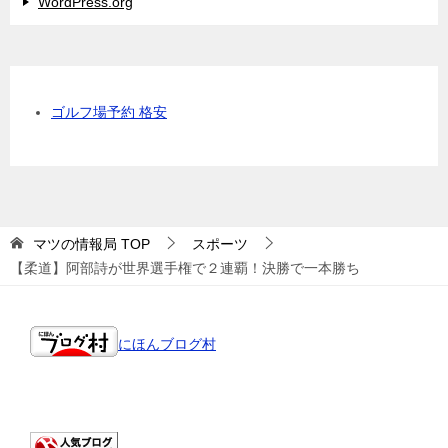
WordPress.org
ゴルフ場予約 格安
マツの情報局
TOP
スポーツ
【柔道】阿部詩が世界選手権で２連覇！決勝で一本勝ち
にほんブログ村