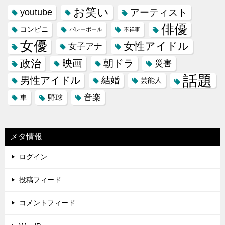
お笑い
youtube
アーティスト
俳優
コンビニ
バレーボール
不祥事
女優
女性アイドル
女子アナ
政治
映画
朝ドラ
災害
話題
男性アイドル
結婚
芸能人
音楽
野球
車
メタ情報
ログイン
投稿フィード
コメントフィード