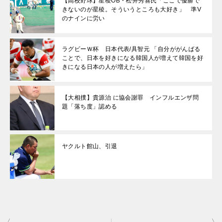
【高校野球】星稜OB・松井秀喜氏「ここで優勝で
きないのが星稜。そういうところも大好き」 準V
のナインに労い
ラグビーＷ杯 日本代表/具智元 「自分ががんばる
ことで、日本を好きになる韓国人が増えて韓国を好
きになる日本の人が増えたら」
【大相撲】貴源治 に協会謝罪 インフルエンザ問
題「落ち度」認める
ヤクルト館山、引退