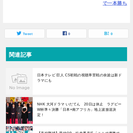
で一本勝ち
Tweet
0
0
関連記事
日本テレビ 巨人 CS初戦の視聴率苦戦の余波は新ド
ラマにも
NHK 大河ドラマ いだてん 20日は休止 ラグビー
W杯準々決勝「日本×南アフリカ」地上波放送決
定！