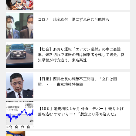
コロナ 現金給付 夏にずれ込む可能性も
【社会】あおり運転「エアガン乱射」の車は盗難
車。燃料切れで運転の男は同乗者を残して逃走。愛
知県警が行方追う。東名高速
【日産】西川社長の報酬不正問題、「立件は困
難」・・・東京地検特捜部
【10％】消費増税１か月 外食 デパート 売り上げ
落ち込む すかいらーく「想定より落ち込んだ」