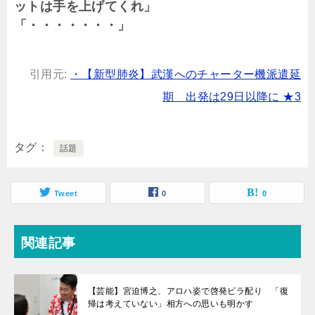
ットは手を上げてくれ」
「・・・・・・・」
引用元:
・【新型肺炎】武漢へのチャーター機派遣延
期 出発は29日以降に ★3
タグ
話題
Tweet
0
0
関連記事
【芸能】宮迫博之、アロハ姿で啓発ビラ配り 「復
帰は考えていない」相方への思いも明かす