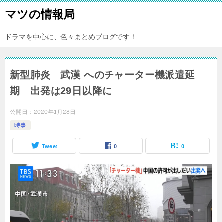
マツの情報局
ドラマを中心に、色々まとめブログです！
新型肺炎 武漢 へのチャーター機派遣延
期 出発は29日以降に
公開日：
2020年1月28日
時事
Tweet
0
0