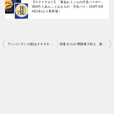
【マクドナルド】「黄金おうごんの月見バーガー」
390円 とあんことおもちの「月見パイ」150円 9月
4日(水)より新登場！
投
アンパンマン の顔は２４０キロ！？ 三重 ＳＳＨの津高１年生、研究成果発表
武漢 からの 帰国者 192人 政府が用意したホテルが140室しかなく、2人1組の相部屋になることに怒号
稿
ナ
ビ
ゲ
ー
シ
ョ
ン