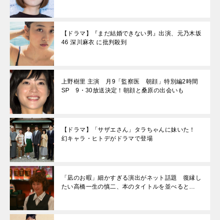
【ドラマ】『まだ結婚できない男』出演、元乃木坂
46 深川麻衣 に批判殺到
上野樹里 主演 月9「監察医 朝顔」特別編2時間
SP 9・30放送決定！朝顔と桑原の出会いも
【ドラマ】「サザエさん」タラちゃんに妹いた！
幻キャラ・ヒトデがドラマで登場
「凪のお暇」細かすぎる演出がネット話題 復縁し
たい高橋一生の慎二、本のタイトルを並べると…