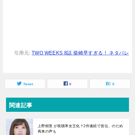
引用元:
TWO WEEKS 8話 柴崎早すぎる！ ネタバレ
Tweet
0
0
関連記事
上野樹里 が視聴率女王化？2作連続で首位、のだめ
再来の声も