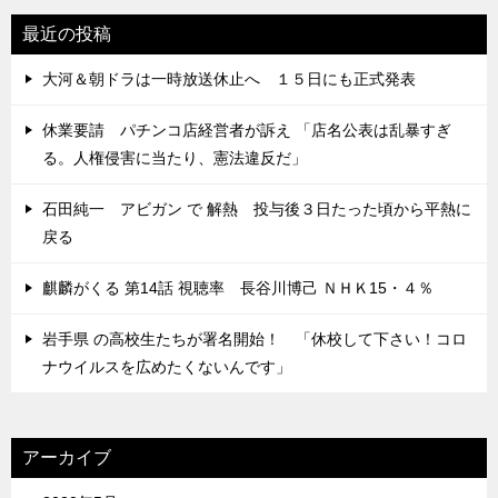
最近の投稿
大河＆朝ドラは一時放送休止へ １５日にも正式発表
休業要請 パチンコ店経営者が訴え 「店名公表は乱暴すぎ
る。人権侵害に当たり、憲法違反だ」
石田純一 アビガン で 解熱 投与後３日たった頃から平熱に
戻る
麒麟がくる 第14話 視聴率 長谷川博己 ＮＨＫ15・４％
岩手県 の高校生たちが署名開始！ 「休校して下さい！コロ
ナウイルスを広めたくないんです」
アーカイブ