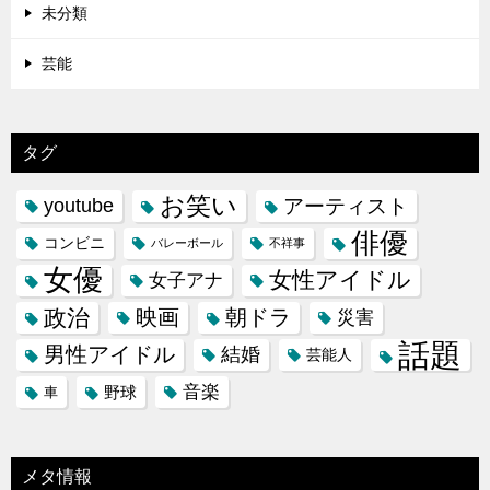
未分類
芸能
タグ
お笑い
youtube
アーティスト
俳優
コンビニ
バレーボール
不祥事
女優
女性アイドル
女子アナ
政治
映画
朝ドラ
災害
話題
男性アイドル
結婚
芸能人
音楽
野球
車
メタ情報