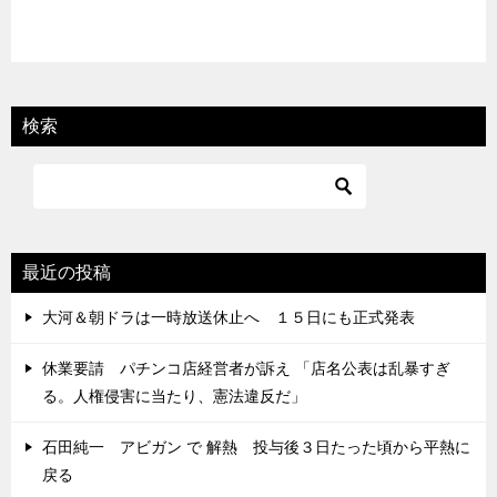
検索
最近の投稿
大河＆朝ドラは一時放送休止へ １５日にも正式発表
休業要請 パチンコ店経営者が訴え 「店名公表は乱暴すぎ
る。人権侵害に当たり、憲法違反だ」
石田純一 アビガン で 解熱 投与後３日たった頃から平熱に
戻る