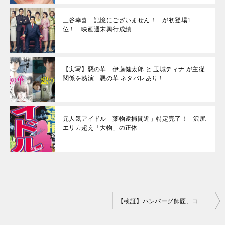
三谷幸喜 記憶にございません！ が初登場1
位！ 映画週末興行成績
【実写】惡の華 伊藤健太郎 と 玉城ティナ が主従
関係を熱演 悪の華 ネタバレあり！
元人気アイドル「薬物逮捕間近」特定完了！ 沢尻
エリカ超え「大物」の正体
投
【検証】ハンバーグ師匠、コウメ太夫、ザコシら営業で決めゼリフ封じられたら
稿