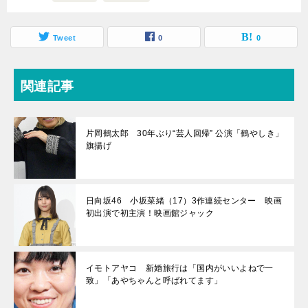
Tweet
0
0
関連記事
片岡鶴太郎 30年ぶり“芸人回帰” 公演「鶴やしき」
旗揚げ
日向坂46 小坂菜緒（17）3作連続センター 映画
初出演で初主演！映画館ジャック
イモトアヤコ 新婚旅行は「国内がいいよねで一
致」「あやちゃんと呼ばれてます」