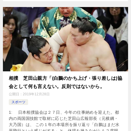
相撲 芝田山親方「(白鵬のかち上げ・張り差しは)協
会として何も言えない。反則ではないから。
公開日：
2019年12月28日
スポーツ
1: 日本相撲協会は２７日、今年の仕事納めを迎えた。都
内の両国国技館で取材に応じた芝田山広報部長（元横綱・
大乃国）は、 この１年の本場所を振り返り「白鵬はまだ水
平飛行という感じがする」と、休場を挟みながらも２度賜