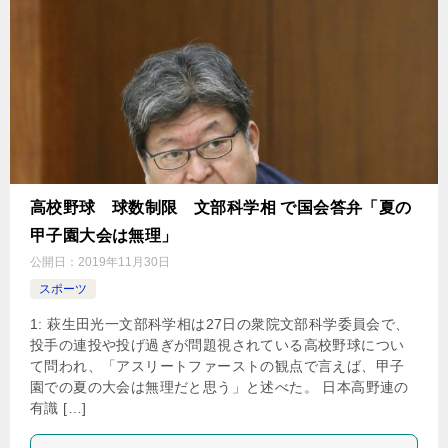
高校野球 球数制限 文部科学相 で国会答弁「夏の
甲子園大会は無理」
公開日：
2019年11月30日
スポーツ
1: 萩生田光一文部科学相は27日の衆院文部科学委員会で、
投手の連投や投げ過ぎが問題視されている高校野球につい
て問われ、「アスリートファーストの観点で言えば、甲子
園での夏の大会は無理だと思う」と述べた。 日本高野連の
有識 […]