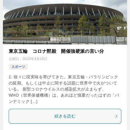
東京五輪 コロナ黙殺 開催強硬派の言い分
公開日：
2020年3月18日
スポーツ
1: 徐々に現実味を帯びてきた。東京五輪・パラリンピック
の延期、もしくは中止に関する話題に世界中で火がついて
いる。 新型コロナウイルスの感染拡大が止まらず、
WHO（世界保健機構）は、あれほど慎重だったはずの「パ
ンデミック […]
続きを読む