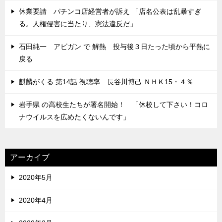
休業要請 パチンコ店経営者が訴え 「店名公表は乱暴すぎ
る。人権侵害に当たり、憲法違反だ」
石田純一 アビガン で 解熱 投与後３日たった頃から平熱に
戻る
麒麟がくる 第14話 視聴率 長谷川博己 ＮＨＫ15・４％
岩手県 の高校生たちが署名開始！ 「休校して下さい！コロ
ナウイルスを広めたくないんです」
アーカイブ
2020年5月
2020年4月