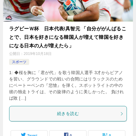
ラグビーＷ杯 日本代表/具智元 「自分ががんばるこ
とで、日本を好きになる韓国人が増えて韓国を好き
になる日本の人が増えたら」
公開日：
2019年10月18日
スポーツ
1: ◆桜を胸に「君が代」を歌う韓国人選手 3才からピアノ
を習い、グラウンドでの戦いの合間にはリラックスのため
にベートーベンの『悲愴』を弾く。スポットライトの中の
彼の独走トライは、その旋律のように美しかった。 負けれ
ば敗 […]
続きを読む
Tweet
0
0