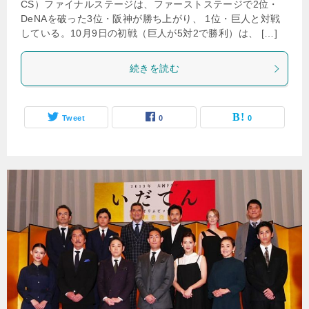
CS）ファイナルステージは、ファーストステージで2位・
DeNAを破った3位・阪神が勝ち上がり、 1位・巨人と対戦
している。10月9日の初戦（巨人が5対2で勝利）は、 […]
続きを読む
Tweet
0
0