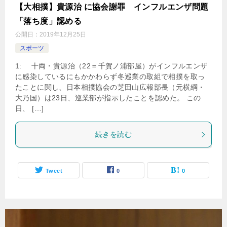
【大相撲】貴源治 に協会謝罪 インフルエンザ問題
「落ち度」認める
公開日：
2019年12月25日
スポーツ
1: 十両・貴源治（22＝千賀ノ浦部屋）がインフルエンザ
に感染しているにもかかわらず冬巡業の取組で相撲を取っ
たことに関し、日本相撲協会の芝田山広報部長（元横綱・
大乃国）は23日、巡業部が指示したことを認めた。 この
日、 […]
続きを読む
Tweet
0
0